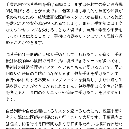
千葉県内で包茎手術を受ける際には、まずは信頼性の高い医療機
関を選択することが重要です。包茎手術は専門的な技術や知識が
求められるため、経験豊富な医師やスタッフが在籍している施設
を選ぶことで安心感が得られるでしょう。また、手術前には丁寧
なカウンセリングを受けることも大切です。自身の希望や不安を
しっかりと伝えることで、手術の内容やリスクについて理解を深
めることができます。
包茎手術は一般的に日帰り手術として行われることが多く、手術
後は比較的早い段階で日常生活に復帰できるケースが多いです。
手術後の経過管理やアフターケアもきちんと受けることで、早い
回復や合併症の予防につながります。包茎手術を受けることで、
自身の体に対する不安やコンプレックスを解消し、より快適な生
活を送ることができるかもしれません。包茎手術は安全性と効果
を考えると、専門のクリニックや病院で受けることをおすすめし
ます。
自己判断や自己処理によるリスクを避けるためにも、包茎手術を
考える際には医師の指導のもと行うことが大切です。千葉県内に
は包茎手術を行う専門機関も多く存在するため、地域に合わせた