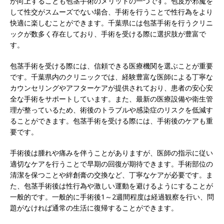
が向上することも包茎手術のメリットの一つです。包皮が邪魔を
して性交がスムーズでない場合、手術を行うことで性行為をより
快適に楽しむことができます。千葉県には包茎手術を行うクリニ
ックが数多く存在しており、手術を受ける際に選択肢が豊富で
す。
包茎手術を受ける際には、信頼できる医療機関を選ぶことが重要
です。千葉県内のクリニックでは、経験豊富な医師による丁寧な
カウンセリングやアフターケアが提供されており、患者の安心安
全な手術をサポートしています。また、最新の医療設備や衛生管
理が整っているため、術後のトラブルや感染症のリスクを低減す
ることができます。包茎手術を受ける際には、手術後のケアも重
要です。
手術後は腫れや痛みを伴うことがありますが、医師の指示に従い
適切なケアを行うことで早期の回復が期待できます。手術部位の
清潔を保つことや絆創膏の交換など、丁寧なケアが必要です。ま
た、包茎手術後は性行為や激しい運動を避けるようにすることが
一般的です。一般的に手術後1～2週間程度は経過観察を行い、問
題がなければ通常の生活に復帰することができます。